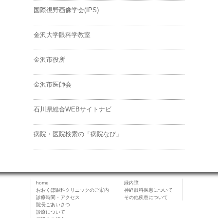
国際視野画像学会(IPS)
金沢大学眼科学教室
金沢市役所
金沢市医師会
石川県総合WEBサイトナビ
病院・医院検索の「病院なび」
home
緑内障
おおくぼ眼科クリニックのご案内
神経眼科疾患について
診療時間・アクセス
その他疾患について
院長ごあいさつ
診療について